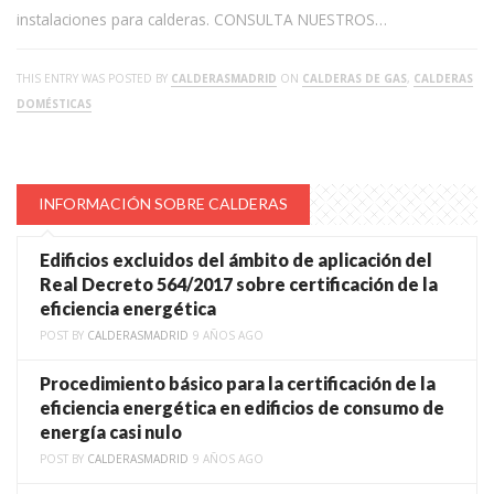
instalaciones para calderas. CONSULTA NUESTROS…
THIS ENTRY WAS POSTED BY
CALDERASMADRID
ON
CALDERAS DE GAS
,
CALDERAS
DOMÉSTICAS
INFORMACIÓN SOBRE CALDERAS
Edificios excluidos del ámbito de aplicación del
Real Decreto 564/2017 sobre certificación de la
eficiencia energética
POST BY
CALDERASMADRID
9 AÑOS AGO
Procedimiento básico para la certificación de la
eficiencia energética en edificios de consumo de
energía casi nulo
POST BY
CALDERASMADRID
9 AÑOS AGO