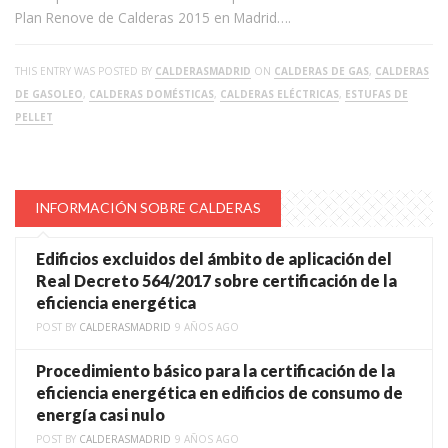
Plan Renove de Calderas 2015 en Madrid….
THIS ENTRY WAS POSTED BY
CALDERASMADRID
ON
CALDERAS DE GAS
,
CALDERAS
DE GASOLEO
,
CALDERAS DOMÉSTICAS
,
CALDERAS ELÉCTRICAS
,
ESTUFAS DE
PELLET
INFORMACIÓN SOBRE CALDERAS
Edificios excluidos del ámbito de aplicación del
Real Decreto 564/2017 sobre certificación de la
eficiencia energética
POST BY
CALDERASMADRID
9 AÑOS AGO
Procedimiento básico para la certificación de la
eficiencia energética en edificios de consumo de
energía casi nulo
POST BY
CALDERASMADRID
9 AÑOS AGO