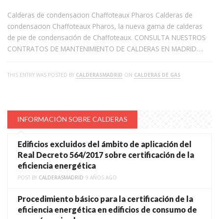
Calderas de condensacion Chaffoteaux Pharos Calderas de
condensacion Chaffoteaux Pharos, la nueva gama de calderas
de pie de condensación de Chaffoteaux. CONSULTA NUESTROS
CONTRATOS DE MANTENIMIENTO DE CALDERAS EN MADRID….
THIS ENTRY WAS POSTED BY
CALDERASMADRID
ON
CALDERAS DE GAS
INFORMACIÓN SOBRE CALDERAS
Edificios excluidos del ámbito de aplicación del
Real Decreto 564/2017 sobre certificación de la
eficiencia energética
POST BY
CALDERASMADRID
9 AÑOS AGO
Procedimiento básico para la certificación de la
eficiencia energética en edificios de consumo de