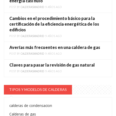
energía casi nulo
POST BY
CALDERASMADRID
9 AÑOS AGO
Cambios en el procedimiento básico para la
certificación de la eficiencia energética de los
edificios
POST BY
CALDERASMADRID
9 AÑOS AGO
Averías más frecuentes en una caldera de gas
POST BY
CALDERASMADRID
9 AÑOS AGO
Claves para pasar la revisión de gas natural
POST BY
CALDERASMADRID
9 AÑOS AGO
TIPOS Y MODELOS DE CALDERAS
calderas de condensacion
Calderas de gas