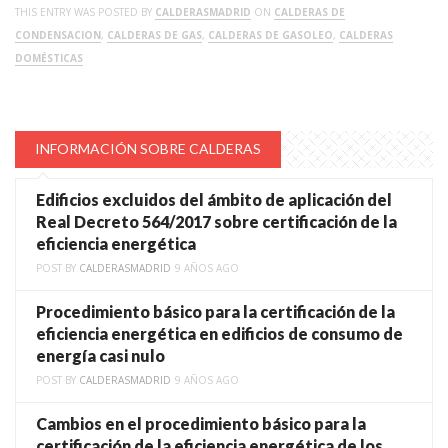
THIS ENTRY WAS POSTED BY
CALDERASMADRID
ON
CALDERAS DE
CONDENSACION
,
CALDERAS DE GAS
,
CALDERAS DE GASOLEO
,
CALDERAS
DOMÉSTICAS
INFORMACIÓN SOBRE CALDERAS
Edificios excluidos del ámbito de aplicación del
Real Decreto 564/2017 sobre certificación de la
eficiencia energética
POST BY
CALDERASMADRID
9 AÑOS AGO
Procedimiento básico para la certificación de la
eficiencia energética en edificios de consumo de
energía casi nulo
POST BY
CALDERASMADRID
9 AÑOS AGO
Cambios en el procedimiento básico para la
certificación de la eficiencia energética de los