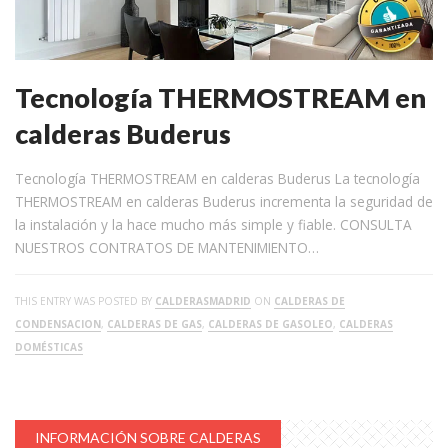
Tecnología THERMOSTREAM en
calderas Buderus
Tecnología THERMOSTREAM en calderas Buderus La tecnología
THERMOSTREAM en calderas Buderus incrementa la seguridad de
la instalación y la hace mucho más simple y fiable. CONSULTA
NUESTROS CONTRATOS DE MANTENIMIENTO…
THIS ENTRY WAS POSTED BY
CALDERASMADRID
ON
CALDERAS DE
CONDENSACION
,
CALDERAS DE GAS
,
CALDERAS DE GASOLEO
,
CALDERAS
DOMÉSTICAS
INFORMACIÓN SOBRE CALDERAS