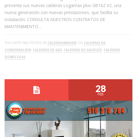
presenta sus nuevas calderas Logamax plus GB162 V2, una
nueva generación con nuevas prestaciones, que facilita su
instalación. CONSULTA NUESTROS CONTRATOS DE
MANTENIMIENTO…
THIS ENTRY WAS POSTED BY
CALDERASMADRID
ON
CALDERAS DE
CONDENSACION
,
CALDERAS DE GAS
,
CALDERAS DE GASOLEO
,
CALDERAS
DOMÉSTICAS
28
FEB