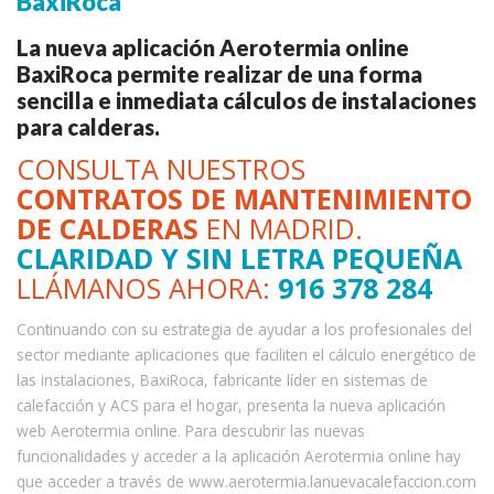
BaxiRoca
La nueva aplicación Aerotermia online
BaxiRoca permite realizar de una forma
sencilla e inmediata cálculos de instalaciones
para calderas.
CONSULTA NUESTROS
CONTRATOS DE MANTENIMIENTO
DE CALDERAS
EN MADRID.
CLARIDAD Y SIN LETRA PEQUEÑA
LLÁMANOS AHORA:
916 378 284
Continuando con su estrategia de ayudar a los profesionales del
sector mediante aplicaciones que faciliten el cálculo energético de
las instalaciones, BaxiRoca, fabricante líder en sistemas de
calefacción y ACS para el hogar, presenta la nueva aplicación
web Aerotermia online. Para descubrir las nuevas
funcionalidades y acceder a la aplicación Aerotermia online hay
que acceder a través de www.aerotermia.lanuevacalefaccion.com