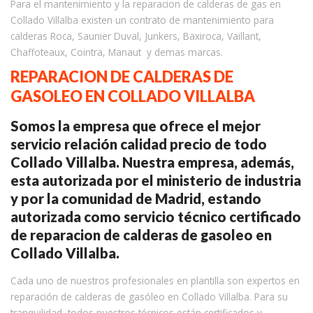
Para el mantenimiento y la reparacion de calderas de gas en
Collado Villalba existen un contrato de mantenimiento para
calderas Roca, Saunier Duval, Junkers, Baxiroca, Vaillant,
Chaffoteaux, Cointra, Manaut y demas marcas.
REPARACION DE CALDERAS DE
GASOLEO EN COLLADO VILLALBA
Somos la empresa que ofrece el mejor
servicio relación calidad precio de todo
Collado Villalba. Nuestra empresa, además,
esta autorizada por el ministerio de industria
y por la comunidad de Madrid, estando
autorizada como servicio técnico certificado
de reparacion de calderas de gasoleo en
Collado Villalba.
Cada uno de nuestros profesionales en plantilla son expertos en
reparación de calderas de gasóleo en Collado Villalba. Para su
tranquilidad, todos nuestros técnicos están certificados y