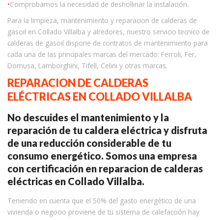
•
Comprobamos la necesidad de deshollinar la instalación.
Para la limpieza, mantenimiento y reparacion de calderas de
gasoil en Collado Villalba y alredores, nuestro servicio tecnico de
calderas de gasoil dispone de contratos de mantenimiento para
cada una de las principales marcas del mercado: Ferroli, Fer,
Domusa, Lamborghini, Tifell, Celini y otras marcas.
REPARACION DE CALDERAS
ELÉCTRICAS EN COLLADO VILLALBA
No descuides el mantenimiento y la
reparación de tu caldera eléctrica y disfruta
de una reducción considerable de tu
consumo energético. Somos una empresa
con certificación en reparacion de calderas
eléctricas en Collado Villalba.
Teniendo en cuenta que el 50% del gasto energético de una
vivienda o negocio proviene de tu sistema de calefacción hay