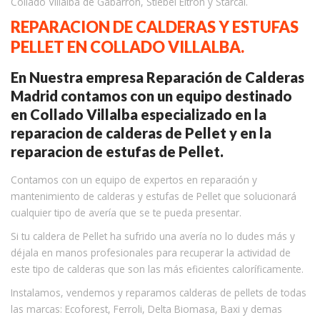
Collado Villalba de Gabarron, Stiebel Eltron y Starcal.
REPARACION DE CALDERAS Y ESTUFAS
PELLET EN COLLADO VILLALBA.
En Nuestra empresa Reparación de Calderas
Madrid contamos con un equipo destinado
en Collado Villalba especializado en la
reparacion de calderas de Pellet y en la
reparacion de estufas de Pellet.
Contamos con un equipo de expertos en reparación y
mantenimiento de calderas y estufas de Pellet que solucionará
cualquier tipo de avería que se te pueda presentar.
Si tu caldera de Pellet ha sufrido una avería no lo dudes más y
déjala en manos profesionales para recuperar la actividad de
este tipo de calderas que son las más eficientes caloríficamente.
Instalamos, vendemos y reparamos calderas de pellets de todas
las marcas: Ecoforest, Ferroli, Delta Biomasa, Baxi y demas