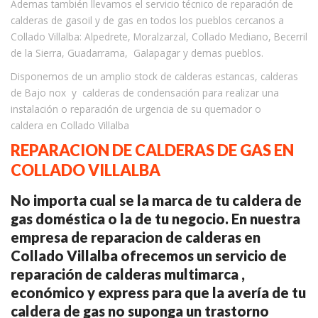
Ademas también llevamos el servicio técnico de reparación de
calderas de gasoil y de gas en todos los pueblos cercanos a
Collado Villalba: Alpedrete, Moralzarzal, Collado Mediano, Becerril
de la Sierra, Guadarrama, Galapagar y demas pueblos.
Disponemos de un amplio stock de calderas estancas, calderas
de Bajo nox y calderas de condensación para realizar una
instalación o reparación de urgencia de su quemador o
caldera en Collado Villalba
REPARACION DE CALDERAS DE GAS EN
COLLADO VILLALBA
No importa cual se la marca de tu caldera de
gas doméstica o la de tu negocio. En nuestra
empresa de reparacion de calderas en
Collado Villalba ofrecemos un servicio de
reparación de calderas multimarca ,
económico y express para que la avería de tu
caldera de gas no suponga un trastorno