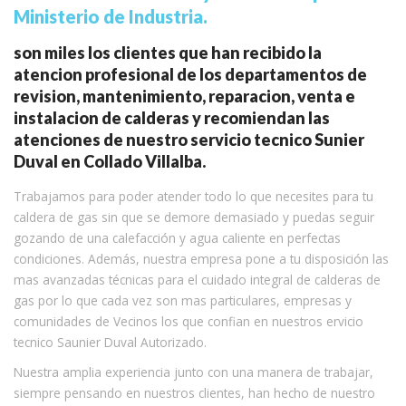
Ministerio de Industria.
son miles los clientes que han recibido la
atencion profesional de los departamentos de
revision, mantenimiento, reparacion, venta e
instalacion de calderas y recomiendan las
atenciones de nuestro servicio tecnico Sunier
Duval en Collado Villalba.
Trabajamos para poder atender todo lo que necesites para tu
caldera de gas sin que se demore demasiado y puedas seguir
gozando de una calefacción y agua caliente en perfectas
condiciones. Además, nuestra empresa pone a tu disposición las
mas avanzadas técnicas para el cuidado integral de calderas de
gas por lo que cada vez son mas particulares, empresas y
comunidades de Vecinos los que confian en nuestros ervicio
tecnico Saunier Duval Autorizado.
Nuestra amplia experiencia junto con una manera de trabajar,
siempre pensando en nuestros clientes, han hecho de nuestro