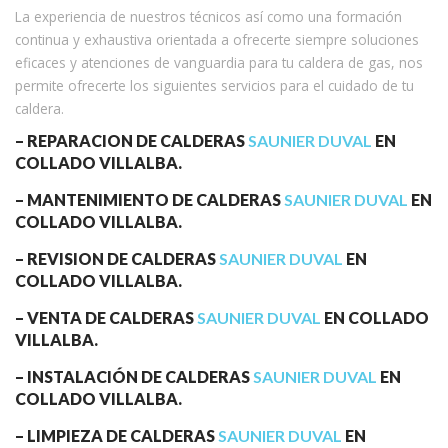
La experiencia de nuestros técnicos así como una formación
continua y exhaustiva orientada a ofrecerte siempre soluciones
eficaces y atenciones de vanguardia para tu caldera de gas, nos
permite ofrecerte los siguientes servicios para el cuidado de tu
caldera.
– REPARACION DE CALDERAS
SAUNIER DUVAL
EN
COLLADO VILLALBA.
– MANTENIMIENTO DE CALDERAS
SAUNIER DUVAL
EN
COLLADO VILLALBA.
– REVISION DE CALDERAS
SAUNIER DUVAL
EN
COLLADO VILLALBA.
– VENTA DE CALDERAS
SAUNIER DUVAL
EN COLLADO
VILLALBA.
– INSTALACIÓN DE CALDERAS
SAUNIER DUVAL
EN
COLLADO VILLALBA.
– LIMPIEZA DE CALDERAS
SAUNIER DUVAL
EN