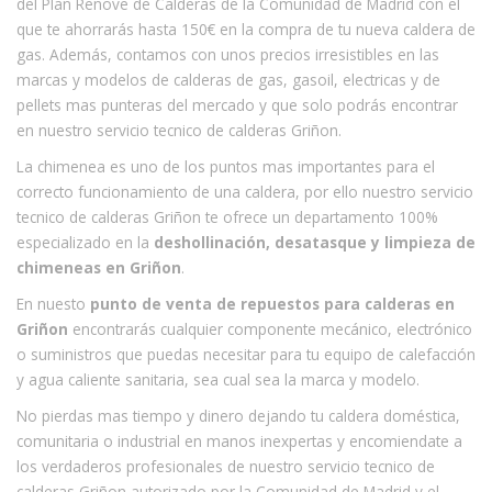
del Plan Renove de Calderas de la Comunidad de Madrid con el
que te ahorrarás hasta 150€ en la compra de tu nueva caldera de
gas. Además, contamos con unos precios irresistibles en las
marcas y modelos de calderas de gas, gasoil, electricas y de
pellets mas punteras del mercado y que solo podrás encontrar
en nuestro servicio tecnico de calderas Griñon.
La chimenea es uno de los puntos mas importantes para el
correcto funcionamiento de una caldera, por ello nuestro servicio
tecnico de calderas Griñon te ofrece un departamento 100%
especializado en la
deshollinación, desatasque y limpieza de
chimeneas en Griñon
.
En nuesto
punto de venta de repuestos para calderas en
Griñon
encontrarás cualquier componente mecánico, electrónico
o suministros que puedas necesitar para tu equipo de calefacción
y agua caliente sanitaria, sea cual sea la marca y modelo.
No pierdas mas tiempo y dinero dejando tu caldera doméstica,
comunitaria o industrial en manos inexpertas y encomiendate a
los verdaderos profesionales de nuestro servicio tecnico de
calderas Griñon autorizado por la Comunidad de Madrid y el