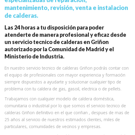
mantenimiento, revisión, venta e instalacion
de calderas.
Las 24 horas a tu disposición para poder
atenderte de manera profesional y eficaz desde
un servicio tecnico de calderas en Griñon
autorizado por la Comunidad de Madrid y el
Ministerio de Industria.
En nuestro servicio tecnico de calderas Griñon podrás contar con
el equipo de profesionales con mayor experiencia y formación
siempre dispuestos a ayudarte y solucionar cualquier tipo de
problema con tu caldera de gas, gasoil, electrica o de pellets.
Trabajamos con cualquier modelo de caldera doméstica,
comunitaria o industrial por lo que somos el servicio tecnico de
calderas Griñon definitivo en el que confian , despues de mas de
25 años al servicio de nuestros estimados clientes, miles de
particulares, comunidades de vecinos y empresas.