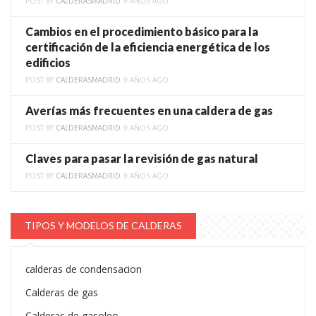
POST BY
CALDERASMADRID
9 AÑOS AGO
Cambios en el procedimiento básico para la
certificación de la eficiencia energética de los
edificios
POST BY
CALDERASMADRID
9 AÑOS AGO
Averías más frecuentes en una caldera de gas
POST BY
CALDERASMADRID
9 AÑOS AGO
Claves para pasar la revisión de gas natural
POST BY
CALDERASMADRID
9 AÑOS AGO
TIPOS Y MODELOS DE CALDERAS
calderas de condensacion
Calderas de gas
Calderas de gasoleo