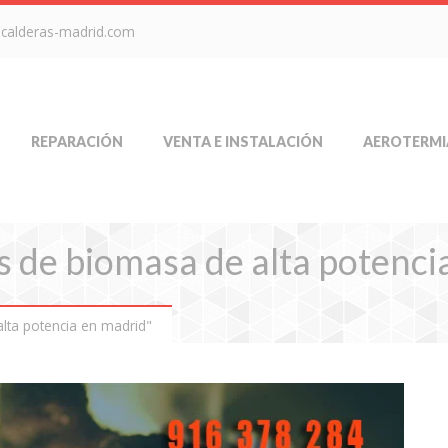
-calderas-madrid.com
REPARACIÓN
VENTA E INSTALACIÓN
AEROTERMI
s de biomasa de alta potenci
lta potencia en madrid"