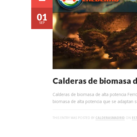
01
SEP
Calderas de biomasa de
Calderas de biomasa de alta potencia Ferr
biomasa de alta potencia que se adaptan s
THIS ENTRY WAS POSTED BY
CALDERASMADRID
ON
ES