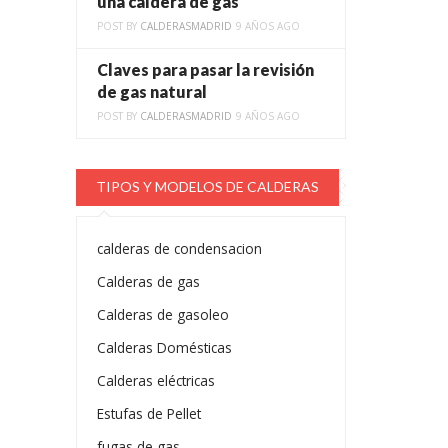
una caldera de gas
POST BY
CALDERASMADRID
9 AÑOS AGO
Claves para pasar la revisión
de gas natural
POST BY
CALDERASMADRID
9 AÑOS AGO
TIPOS Y MODELOS DE CALDERAS
calderas de condensacion
Calderas de gas
Calderas de gasoleo
Calderas Domésticas
Calderas eléctricas
Estufas de Pellet
fugas de gas