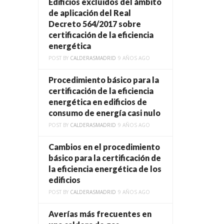
Edificios excluidos del ámbito
de aplicación del Real
Decreto 564/2017 sobre
certificación de la eficiencia
energética
POST BY
CALDERASMADRID
9 AÑOS AGO
Procedimiento básico para la
certificación de la eficiencia
energética en edificios de
consumo de energía casi nulo
POST BY
CALDERASMADRID
9 AÑOS AGO
Cambios en el procedimiento
básico para la certificación de
la eficiencia energética de los
edificios
POST BY
CALDERASMADRID
9 AÑOS AGO
Averías más frecuentes en