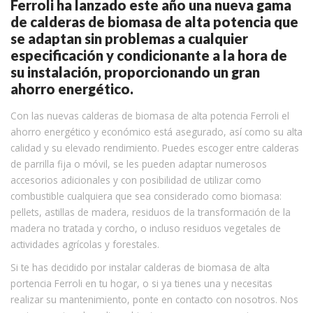
Ferroli ha lanzado este año una nueva gama
de calderas de biomasa de alta potencia que
se adaptan sin problemas a cualquier
especificación y condicionante a la hora de
su instalación, proporcionando un gran
ahorro energético.
Con las nuevas calderas de biomasa de alta potencia Ferroli el
ahorro energético y económico está asegurado, así como su alta
calidad y su elevado rendimiento. Puedes escoger entre calderas
de parrilla fija o móvil, se les pueden adaptar numerosos
accesorios adicionales y con posibilidad de utilizar como
combustible cualquiera que sea considerado como biomasa:
pellets, astillas de madera, residuos de la transformación de la
madera no tratada y corcho, o incluso residuos vegetales de
actividades agrícolas y forestales.
Si te has decidido por instalar calderas de biomasa de alta
portencia Ferroli en tu hogar, o si ya tienes una y necesitas
realizar su mantenimiento, ponte en contacto con nosotros. Nos