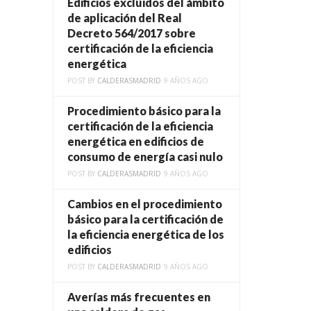
Edificios excluidos del ámbito
de aplicación del Real
Decreto 564/2017 sobre
certificación de la eficiencia
energética
POST BY
CALDERASMADRID
9 AÑOS AGO
Procedimiento básico para la
certificación de la eficiencia
energética en edificios de
consumo de energía casi nulo
POST BY
CALDERASMADRID
9 AÑOS AGO
Cambios en el procedimiento
básico para la certificación de
la eficiencia energética de los
edificios
POST BY
CALDERASMADRID
9 AÑOS AGO
Averías más frecuentes en