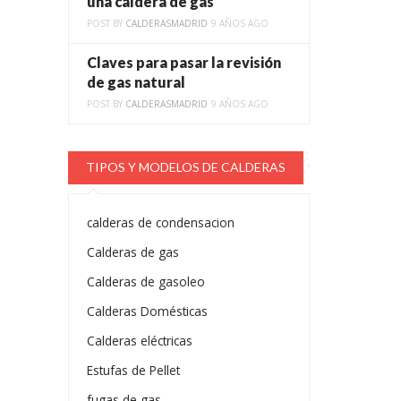
una caldera de gas
POST BY
CALDERASMADRID
9 AÑOS AGO
Claves para pasar la revisión
de gas natural
POST BY
CALDERASMADRID
9 AÑOS AGO
TIPOS Y MODELOS DE CALDERAS
calderas de condensacion
Calderas de gas
Calderas de gasoleo
Calderas Domésticas
Calderas eléctricas
Estufas de Pellet
fugas de gas