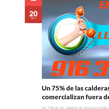
20
OCT
Un 75% de las caldera
comercializan fuera d
Un 75% de las calderas de biomasa made in 