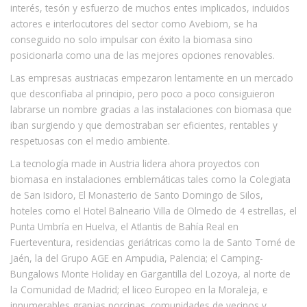
interés, tesón y esfuerzo de muchos entes implicados, incluidos
actores e interlocutores del sector como Avebiom, se ha
conseguido no solo impulsar con éxito la biomasa sino
posicionarla como una de las mejores opciones renovables.
Las empresas austriacas empezaron lentamente en un mercado
que desconfiaba al principio, pero poco a poco consiguieron
labrarse un nombre gracias a las instalaciones con biomasa que
iban surgiendo y que demostraban ser eficientes, rentables y
respetuosas con el medio ambiente.
La tecnología made in Austria lidera ahora proyectos con
biomasa en instalaciones emblemáticas tales como la Colegiata
de San Isidoro, El Monasterio de Santo Domingo de Silos,
hoteles como el Hotel Balneario Villa de Olmedo de 4 estrellas, el
Punta Umbría en Huelva, el Atlantis de Bahía Real en
Fuerteventura, residencias geriátricas como la de Santo Tomé de
Jaén, la del Grupo AGE en Ampudia, Palencia; el Camping-
Bungalows Monte Holiday en Gargantilla del Lozoya, al norte de
la Comunidad de Madrid; el liceo Europeo en la Moraleja, e
innumerables granjas porcinas, comunidades de vecinos y