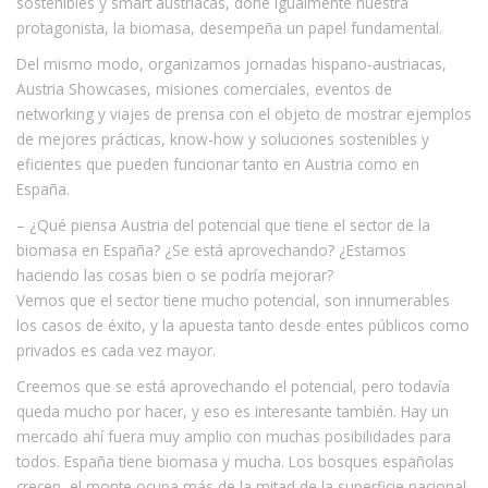
sostenibles y smart austriacas, done igualmente nuestra
protagonista, la biomasa, desempeña un papel fundamental.
Del mismo modo, organizamos jornadas hispano-austriacas,
Austria Showcases, misiones comerciales, eventos de
networking y viajes de prensa con el objeto de mostrar ejemplos
de mejores prácticas, know-how y soluciones sostenibles y
eficientes que pueden funcionar tanto en Austria como en
España.
– ¿Qué piensa Austria del potencial que tiene el sector de la
biomasa en España? ¿Se está aprovechando? ¿Estamos
haciendo las cosas bien o se podría mejorar?
Vemos que el sector tiene mucho potencial, son innumerables
los casos de éxito, y la apuesta tanto desde entes públicos como
privados es cada vez mayor.
Creemos que se está aprovechando el potencial, pero todavía
queda mucho por hacer, y eso es interesante también. Hay un
mercado ahí fuera muy amplio con muchas posibilidades para
todos. España tiene biomasa y mucha. Los bosques españolas
crecen, el monte ocupa más de la mitad de la superficie nacional.