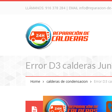
LLÁMANOS:
916 378 284
| EMAIL
info@reparacion-de
Error D3 calderas Ju
Home
calderas de condensacion
Error D3 ca