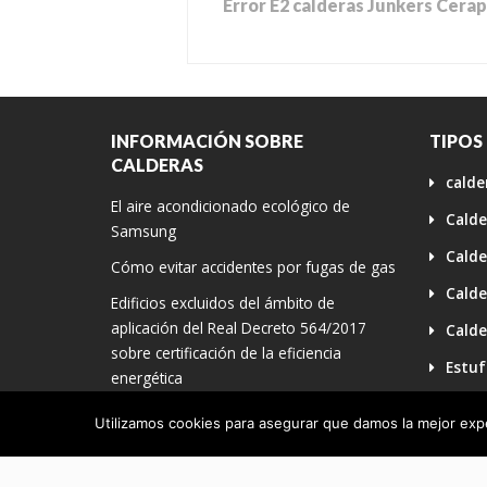
Error E2 calderas Junkers Cera
INFORMACIÓN SOBRE
TIPOS
CALDERAS
calde
El aire acondicionado ecológico de
Calde
Samsung
Calde
Cómo evitar accidentes por fugas de gas
Calde
Edificios excluidos del ámbito de
aplicación del Real Decreto 564/2017
Calde
sobre certificación de la eficiencia
Estuf
energética
fugas
Procedimiento básico para la
Utilizamos cookies para asegurar que damos la mejor exper
certificación de la eficiencia energética en
Sin c
edificios de consumo de energía casi