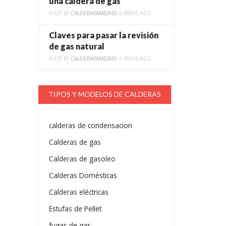
una caldera de gas
POST BY
CALDERASMADRID
9 AÑOS AGO
Claves para pasar la revisión
de gas natural
POST BY
CALDERASMADRID
9 AÑOS AGO
TIPOS Y MODELOS DE CALDERAS
calderas de condensacion
Calderas de gas
Calderas de gasoleo
Calderas Domésticas
Calderas eléctricas
Estufas de Pellet
fugas de gas