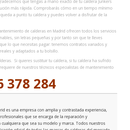
radecemos que tengas a mano exacto de tu caldera Junkers
lución más rápida. Comprobarás cómo en un tiempo mínimo
 queda a punto tu caldera y puedes volver a disfrutar de la
ntenimiento de calderas en Madrid ofrecen todos los servicios
bles, sin letras pequeñas y por tanto sin que te lleves
ue lo que necesitas pagar: tenemos contratos variados y
eales y adaptados a tu bolsillo.
ras. Si quieres sustituir tu caldera, si tu caldera ha sufrido
o requiere de nuestros técnicos especialistas de mantenimiento
6 378 284
rid es una empresa con amplia y contrastada experiencia,
ofesionales que se encarga de la reparación y
a cualquiera que sea su modelo y marca. Todos nuestros
ificación oficial de todas las marcas de calderas del mercado.