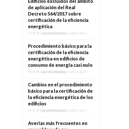
Edificios excluidos del ámbito
de aplicación del Real
Decreto 564/2017 sobre
certificación de la eficiencia
energética
POST BY
CALDERASMADRID
9 AÑOS AGO
Procedimiento básico para la
certificación de la eficiencia
energética en edificios de
consumo de energía casi nulo
POST BY
CALDERASMADRID
9 AÑOS AGO
Cambios en el procedimiento
básico para la certificación de
la eficiencia energética de los
edificios
POST BY
CALDERASMADRID
9 AÑOS AGO
Averías más frecuentes en