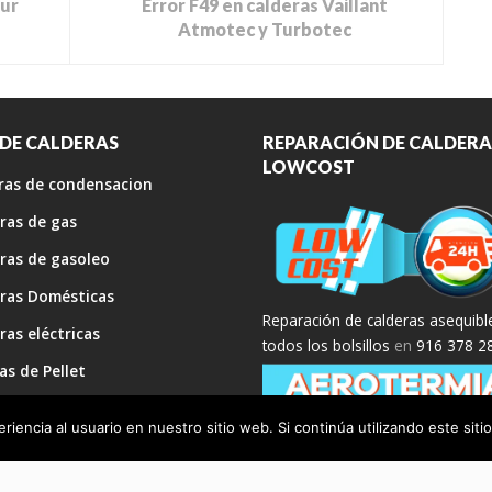
pur
Error F49 en calderas Vaillant
Atmotec y Turbotec
 DE CALDERAS
REPARACIÓN DE CALDERA
LOWCOST
ras de condensacion
ras de gas
ras de gasoleo
ras Domésticas
Reparación de calderas asequibl
ras eléctricas
todos los bolsillos
en
916 378 2
as de Pellet
 de gas
iencia al usuario en nuestro sitio web. Si continúa utilizando este si
ategoría