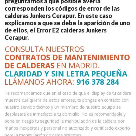
preguntarnos a qué posible avería
corresponden los códigos de error de las
calderas Junkers Cerapur. En este caso
explicamos a que se debe la aparición de uno
de ellos, el Error E2 calderas Junkers
Cerapur.
CONSULTA NUESTROS
CONTRATOS DE MANTENIMIENTO
DE CALDERAS
EN MADRID.
CLARIDAD Y SIN LETRA PEQUEÑA
LLÁMANOS AHORA:
916 378 284
Te recomendamos que en el caso de que el display de tu caldera
muestre cualquiera de estos errores, te pongas en contacto con
nuestro servicio tecnico y un miembro de nuestro equipo se
desplazará de inmediato a tu domicilio. No es recomendable y
pone en riesgo tu seguridad la manipulación de la caldera por
manos inexpertas y personal no autorizado y certificado experto
para la manipulación de estos sistemas.