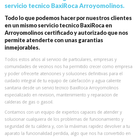
servicio tecnico BaxiRoca Arroyomolinos.
Todo lo que podemos hacer por nuestros clientes
en un mismo servicio tecnico BaxiRoca en
Arroyomolinos certificado y autorizado que nos
permite atenderte con unas garantias
inmejorables.
Todos estos años al servicio de particulares, empresas y
comunidades de vecinos nos ha permitido crecer como empresa
y poder ofrecerte atenciones y soluciones definitivas para el
cuidado integral de tu equipo de calefacción y agua caliente
sanitaria desde un servici tecnico BaxiRoca Arroyomolinos
especializado en revision, mantenimiento y reparacion de
calderas de gas o gasoil.
Contamos con un equipo de expertos capaces de atender y
solucionar cualquiera de los problemas de funcionamiento y
seguridad de tu caldera y, con la máximas rapidez devolver a tu
aparato la funcionalidad perdida, algo que nos ha convertido en