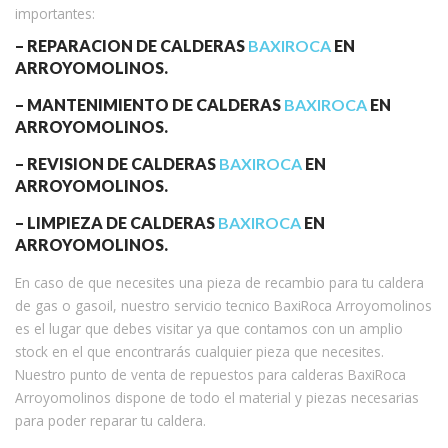
importantes:
– REPARACION DE CALDERAS
BAXIROCA
EN
ARROYOMOLINOS.
– MANTENIMIENTO DE CALDERAS
BAXIROCA
EN
ARROYOMOLINOS.
– REVISION DE CALDERAS
BAXIROCA
EN
ARROYOMOLINOS.
– LIMPIEZA DE CALDERAS
BAXIROCA
EN
ARROYOMOLINOS.
En caso de que necesites una pieza de recambio para tu caldera
de gas o gasoil, nuestro servicio tecnico BaxiRoca Arroyomolinos
es el lugar que debes visitar ya que contamos con un amplio
stock en el que encontrarás cualquier pieza que necesites.
Nuestro punto de venta de repuestos para calderas BaxiRoca
Arroyomolinos dispone de todo el material y piezas necesarias
para poder reparar tu caldera.