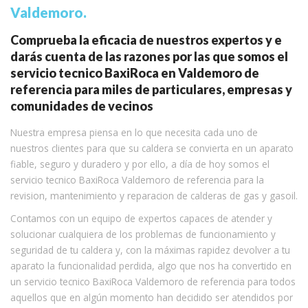
Valdemoro.
Comprueba la eficacia de nuestros expertos y e
darás cuenta de las razones por las que somos el
servicio tecnico BaxiRoca en Valdemoro de
referencia para miles de particulares, empresas y
comunidades de vecinos
Nuestra empresa piensa en lo que necesita cada uno de
nuestros clientes para que su caldera se convierta en un aparato
fiable, seguro y duradero y por ello, a día de hoy somos el
servicio tecnico BaxiRoca Valdemoro de referencia para la
revision, mantenimiento y reparacion de calderas de gas y gasoil.
Contamos con un equipo de expertos capaces de atender y
solucionar cualquiera de los problemas de funcionamiento y
seguridad de tu caldera y, con la máximas rapidez devolver a tu
aparato la funcionalidad perdida, algo que nos ha convertido en
un servicio tecnico BaxiRoca Valdemoro de referencia para todos
aquellos que en algún momento han decidido ser atendidos por